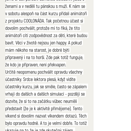
ženami a v neděli tu pánskou s muži. K nám se 
v sobotu alespoň na část kurzu přidali animátoři 
z projektu COOLONÁDA. Tak početnou účast si 
dovolím pochválit, protože mi to říká, že tito 
animátoři cítí zodpovědnost za děti, které budou 
bavit. Věci v životě nejsou jen happy. A pokud 
mám někoho na starost, je dobré býti 
připravený i na to horší. Zde pak totiž funguje, 
že kdo je připraven, není překvapen.
Určitě neopomenu pochválit opravdu všechny 
účastníky. Srdce lektora plesá, když vidíte 
účastníky kurzu, jak se směle, často se zápalem 
vrhají do dalších a dalších simulací - později se 
dozvíte, že si to na začátku vůbec neuměli 
představit (že je k aktivitě přimějeme). Tento 
víkend si dovolím nazvat víkendem dotazů. Těch 
bylo opravdu hodně. A to je velmi dobře. To totiž 
ukazuje na to, že je zde skutečný zájem. 