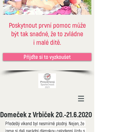
Poskytnout první pomoc může
být tak snadné, že to zvládne
i malé dítě.
Přijďte si to vyzkoušet
Domeček z Vrbiček 20.-21.6.2020
Předešlý víkend byl nesmírně plodný. Nejen, že 
jsme si dali parádní dámskou celodenní jízdu s 