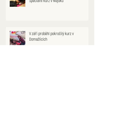
Speciální kurz v Nejdku
V září proběhl pokročilý kurz v
Domažlicích
Archiv
květen 2024
(1)
1 příspěvek
únor 2022
(2)
2 příspěvky
červenec 2020
(1)
1 příspěvek
červen 2020
(2)
2 příspěvky
leden 2018
(6)
6 příspěvků
srpen 2017
(5)
5 příspěvků
duben 2017
(1)
1 příspěvek
březen 2017
(3)
3 příspěvky