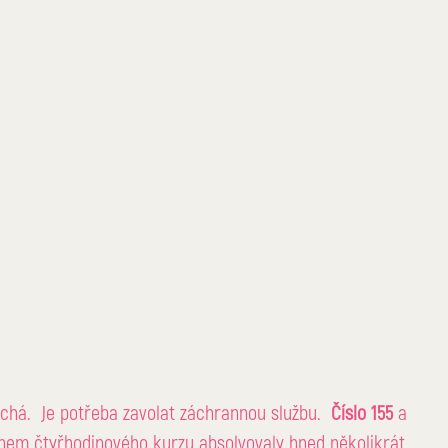
chá.  Je potřeba zavolat záchrannou službu.  
Číslo 155
 a 
hem čtyřhodinového kurzu absolvovaly hned několikrát. 