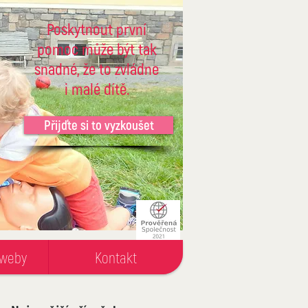
Poskytnout první
pomoc může být tak
snadné, že to zvládne
i malé dítě.
Přijďte si to vyzkoušet
 weby
Kontakt