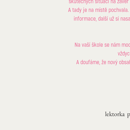
skutečných situací na závě
A tady je na místě pochvala.
informace, další už si nas
Na vaší škole se nám moc l
vždyc
A doufáme, že nový obsa
lektorka 