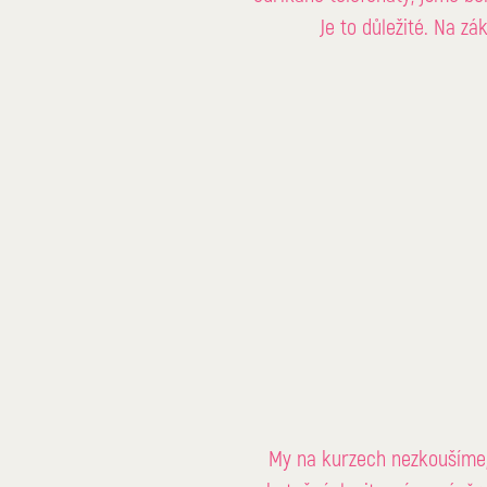
Je to důležité. Na zák
My na kurzech nezkoušíme, 