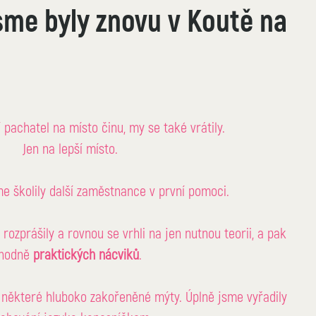
sme byly znovu v Koutě na
 pachatel na místo činu, my se také vrátily. 
Jen na lepší místo.
me školily další zaměstnance v první pomoci.
ozprášily a rovnou se vrhli na jen nutnou teorii, a pak 
hodně 
praktických nácviků
.
y některé hluboko zakořeněné mýty. Úplně jsme vyřadily 