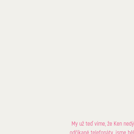
My už teď víme, že Ken nedý
odříkané telefonáty, jsme bě