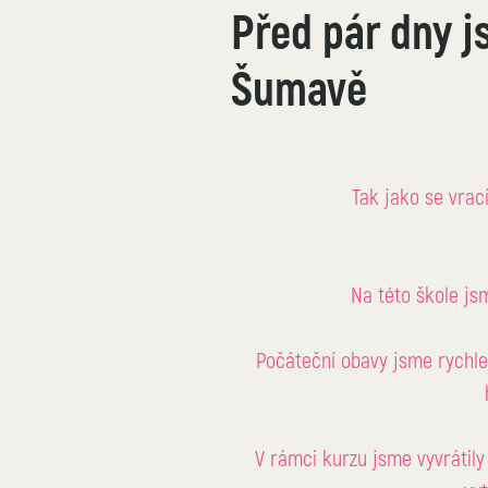
Před pár dny j
Šumavě
Tak jako se vrací
Na této škole js
Počáteční obavy jsme rychle r
V rámci 
kurzu
 jsme vyvrátil