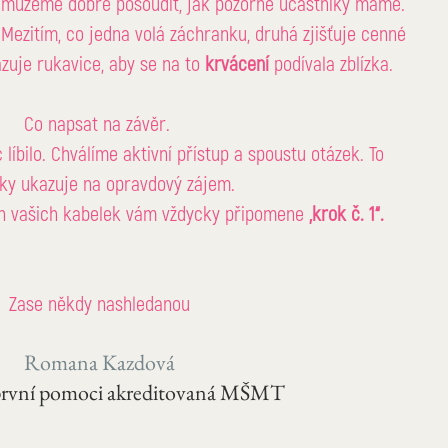
r můžeme dobře posoudit, jak pozorné účastníky máme. 
 Mezitím, co jedna volá záchranku, druhá zjišťuje cenné 
azuje rukavice, aby se na to 
krvácení
 podívala zblízka.
Co napsat na závěr. 
íbilo. Chválíme aktivní přístup a spoustu otázek. To 
ky ukazuje na opravdový zájem. 
h vašich kabelek vám vždycky připomene 
„krok č. 1“.
Zase někdy nashledanou
Romana Kazdová
 první pomoci akreditovaná MŠMT