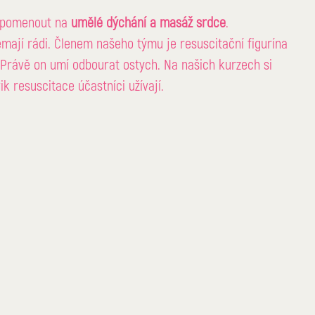
pomenout na 
umělé dýchání a masáž 
srdce
. 
emají rádi. Členem našeho týmu je resuscitační figurína 
Právě on umí odbourat ostych. Na našich kurzech si 
ik 
resuscitace
 účastníci užívají.