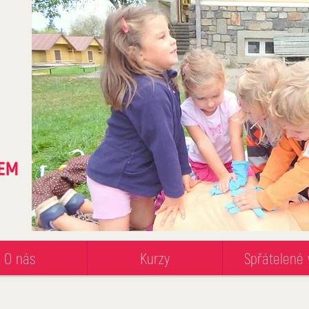
O nás
Kurzy
Spřátelené