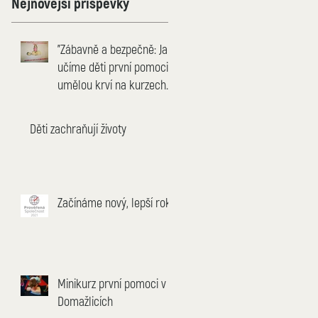
Nejnovější příspěvky
"Zábavně a bezpečně: Jak
učíme děti první pomoci s
umělou krví na kurzech
pro děti"
Děti zachraňují životy
Začínáme nový, lepší rok
Minikurz první pomoci v
Domažlicích