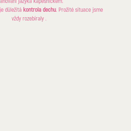
tahování jazyka kapesníčkem. 
je důležitá 
kontrola dechu
. Prožité situace jsme
vždy rozebíraly .