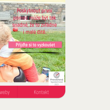
Poskytnout první
pomoc může být tak
snadné, že to zvládne
i malé dítě.
Přijďte si to vyzkoušet
 weby
Kontakt