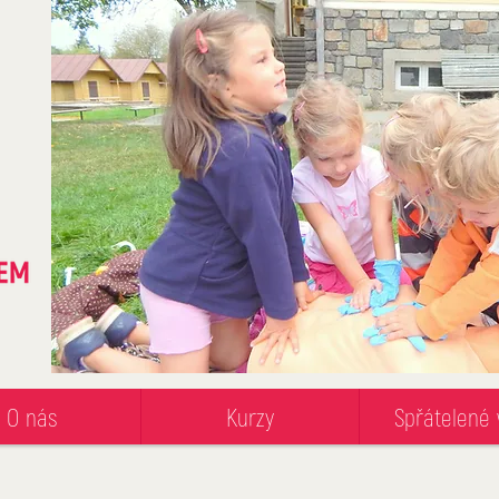
O nás
Kurzy
Spřátelené