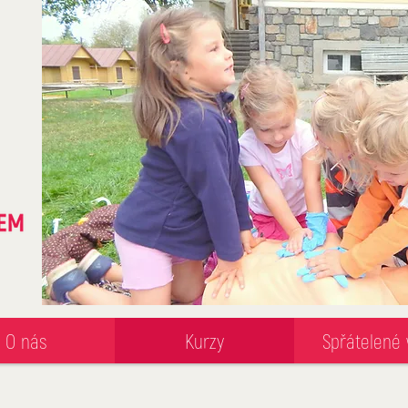
O nás
Kurzy
Spřátelené