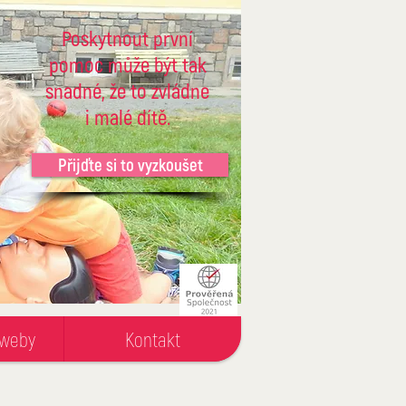
Poskytnout první
pomoc může být tak
snadné, že to zvládne
i malé dítě.
Přijďte si to vyzkoušet
 weby
Kontakt