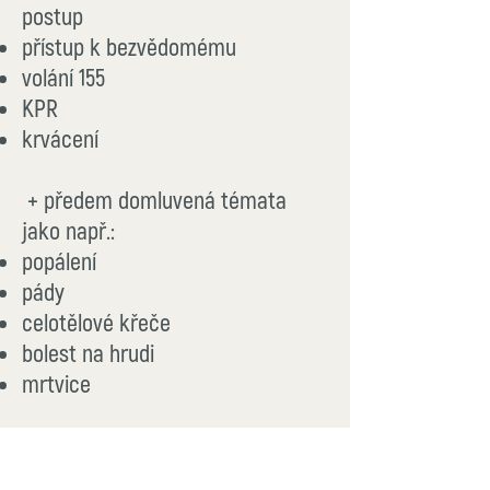
postup
přístup k bezvědomému
volání 155
KPR
krvácen
í
+ předem domluvená témata
jako
např.:
popálení
pády
celotělové křeče
bolest na hrudi
mrtvice
KPR děti
dušení