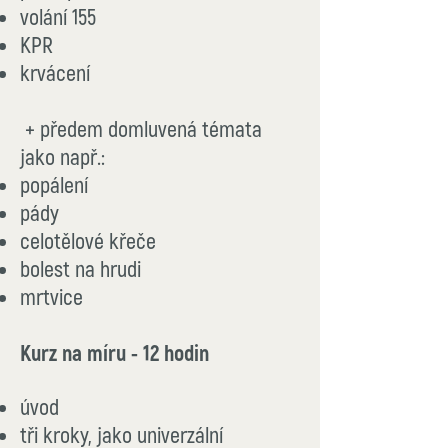
volání 155
KPR
krvácen
í
+ předem domluvená témata
jako
např.:
popálení
pády
celotělové křeče
bolest na hrudi
mrtvice
Kurz na míru -
12 hodin
úvod
tři kroky, jako univerzální