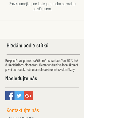
Prozkoumejte jiné kategorie nebo se vraťte
později sem.
Hledání podle štítků
Bezpečí
První pomoc zážitkem
Resuscitace
Tonutí
Zážitek
dušení
děti
hasiči
ohrožení života
popálení
povinná školení
první pomoc
skutečné simulace
zákonná školení
školy
Následujte nás
Kontaktujte nás: