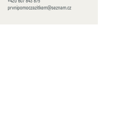
+420 607 843 875
prvnipomoczazitkem@seznam.cz
© 2017 První pomoc zážitkem -
Romana Kazdová