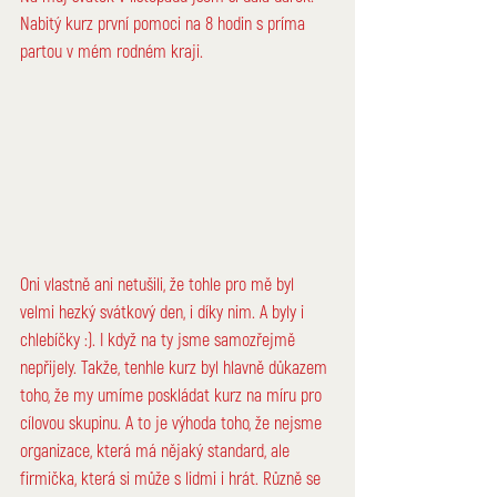
Nabitý kurz první pomoci na 8 hodin s príma 
partou v mém 
rodném 
kraji. 
Oni vlastně ani netušili, že tohle pro mě byl 
velmi hezký svátkový den, i díky nim. A byly i 
chlebíčky :). I když na ty jsme samozřejmě 
nepřijely. Takže, tenhle kurz byl hlavně důkazem 
toho, že my umíme poskládat kurz na míru pro 
cílovou skupinu. A to je výhoda toho, že nejsme 
organizace, která má nějaký standard, ale 
firmička, která si může s lidmi i hrát. Různě se 