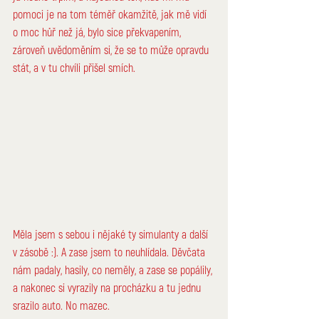
pomoci je na tom téměř okamžitě, jak mě vidí 
o moc hůř než já, bylo sice překvapením, 
zároveň uvědoměním si, že se to může opravdu 
stát, a v tu chvíli přišel 
smích
.
Měla jsem s sebou i nějaké ty simulanty a další 
v zásobě :). A zase jsem to neuhlídala. Děvčata 
nám padaly, hasily, co neměly, a zase se popálily, 
a nakonec si vyrazily na procházku a tu jednu 
srazilo auto. No mazec.