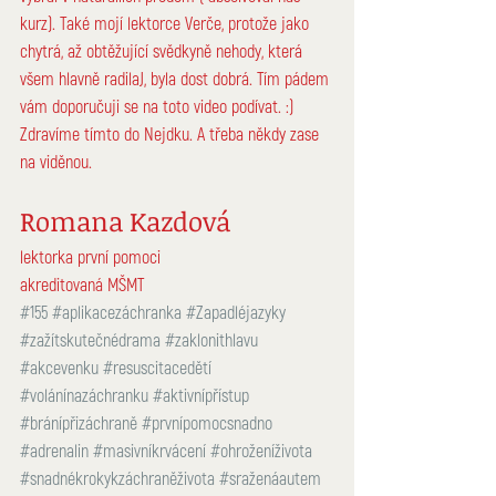
kurz). Také mojí lektorce Verče, protože jako 
chytrá, až obtěžující svědkyně nehody, která 
všem hlavně radilaJ, byla dost dobrá. Tím pádem 
vám doporučuji se na toto video podívat. :) 
Zdravíme tímto do Nejdku. A třeba někdy zase 
na viděnou.
Romana Kazdová
lektorka první pomoci
akreditovaná MŠMT
#155
#aplikacezáchranka
#Zapadléjazyky
#zažítskutečnédrama
#zaklonithlavu
#akcevenku
#resuscitacedětí
#volánínazáchranku
#aktivnípřístup
#bránípřizáchraně
#prvnípomocsnadno
#adrenalin
#masivníkrvácení
#ohroženíživota
#snadnékrokykzáchraněživota
#sraženáautem