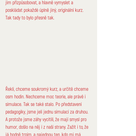
jim přizpůsobovat, a hlavně vymyslet a 
poskládat pokaždé úplně jiný, originální kurz. 
Tak 
tady
 to bylo přesně tak.
Řekli, chceme soukromý
 kurz
, a určitě chceme 
osm hodin. Nechceme moc teorie, ale právě i 
simulace. Tak se také stalo. Po představení 
pedagogiky, jsme jeli jednu simulaci za druhou. 
A protože jsme záhy vycítili, že mají smysl pro 
humor, došlo na něj i z naší strany. Zažít i to, že 
já hodně trpím, a najednou ten, kdo mi má 