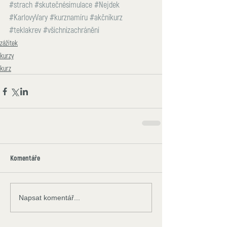
#strach
#skutečnésimulace
#Nejdek
#KarlovyVary
#kurznamíru
#akčníkurz
#teklakrev
#všichnizachráněni
zážitek
kurzy
kurz
Komentáře
Napsat komentář...