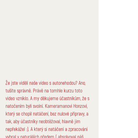
Že jste viděli naše video s 
autonehodou
? Ano, 
tušíte správně. Právě na tomhle kurzu toto 
video vzniklo. A my děkujeme účastníkům, že s 
natočením byli svolní. Kameramanovi Honzovi, 
který se chopil natáčení, bez nulové přípravy, a 
tak, aby účastníky neobtěžoval, hlavně jim 
nepřekážel :). A který si natáčení a zpracování 
vybral v naturáliích předem ( absolvoval náš 