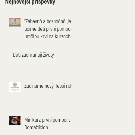
Nejnovější příspěvky
"Zábavně a bezpečně: Jak
učíme děti první pomoci s
umělou krví na kurzech
pro děti"
Děti zachraňují životy
Začínáme nový, lepší rok
Minikurz první pomoci v
Domažlicích