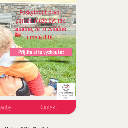
Poskytnout první
pomoc může být tak
snadné, že to zvládne
i malé dítě.
Přijďte si to vyzkoušet
 weby
Kontakt