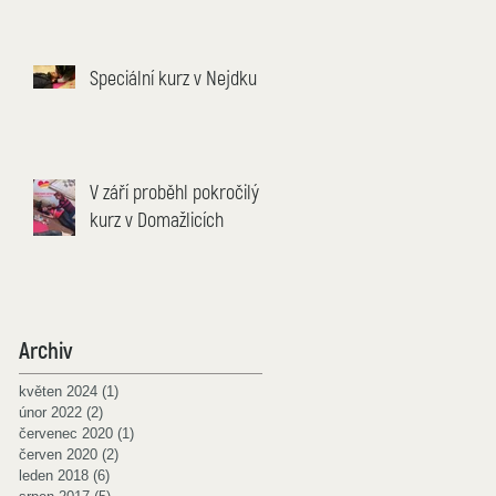
a
Speciální kurz v Nejdku
V září proběhl pokročilý
kurz v Domažlicích
Archiv
květen 2024
(1)
1 příspěvek
únor 2022
(2)
2 příspěvky
červenec 2020
(1)
1 příspěvek
červen 2020
(2)
2 příspěvky
leden 2018
(6)
6 příspěvků