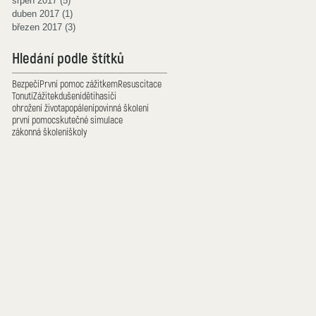
srpen 2017
(5)
5 příspěvků
duben 2017
(1)
1 příspěvek
březen 2017
(3)
3 příspěvky
Hledání podle štítků
Bezpečí
První pomoc zážitkem
Resuscitace
Tonutí
Zážitek
dušení
děti
hasiči
ohrožení života
popálení
povinná školení
první pomoc
skutečné simulace
zákonná školení
školy