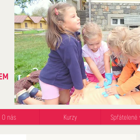
O nás
Kurzy
Spřátelené