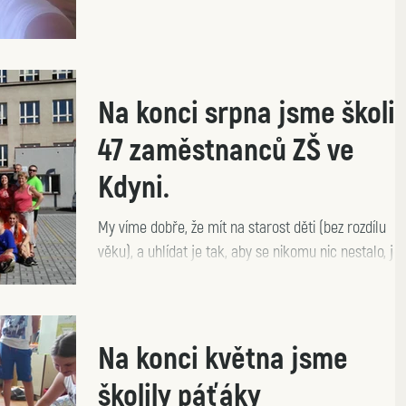
Na konci srpna jsme školil
47 zaměstnanců ZŠ ve
Kdyni.
My víme dobře, že mít na starost děti (bez rozdílu
věku), a uhlídat je tak, aby se nikomu nic nestalo, je
stejné, jako uhlídat pytel blech.
Na konci května jsme
školily páťáky