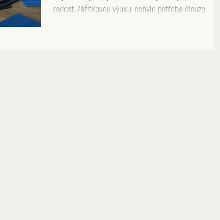
radost. Zážitkovou výuku, nebylo potřeba dlouze
vysvětlovat, protože právě ve škole...